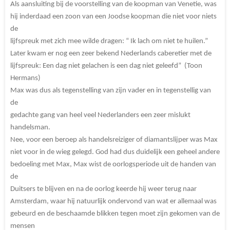
Als aansluiting bij de voorstelling van de koopman van Venetie, was
hij inderdaad een zoon van een Joodse koopman die niet voor niets
de
lijfspreuk met zich mee wilde dragen: “ Ik lach om niet te huilen.”
Later kwam er nog een zeer bekend Nederlands caberetier met de
lijfspreuk: Een dag niet gelachen is een dag niet geleefd” (Toon
Hermans)
Max was dus als tegenstelling van zijn vader en in tegenstellig van
de
gedachte gang van heel veel Nederlanders een zeer mislukt
handelsman.
Nee, voor een beroep als handelsreiziger of diamantslijper was Max
niet voor in de wieg gelegd. God had dus duidelijk een geheel andere
bedoeling met Max, Max wist de oorlogsperiode uit de handen van
de
Duitsers te blijven en na de oorlog keerde hij weer terug naar
Amsterdam, waar hij natuurlijk ondervond van wat er allemaal was
gebeurd en de beschaamde blikken tegen moet zijn gekomen van de
mensen