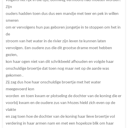
volgens het rijk in die tijd, domweg vermoord had moeten worden?
Zijn
ouders hadden toen dus dus een mandje met teer en pek in willen
smeren
om er vervolgens hun pas geboren jongetje in te stoppen om het in
de
stroom van het water in de rivier zijn leven te kunnen laten
vervolgen. Een oudere zus die dit grootse drame moet hebben
gezien,
kon haar ogen niet van dit schrikbeeld afhouden en volgde haar
onschuldige broertje dat toen nog maar net op de aarde was
gekomen .
Zij zag dus hoe haar onschuldige broertje met het water
meegevoerd kon
worden en toen kwam er plotseling de dochter van de koning die er
voorbij kwam en de oudere zus van Mozes hield zich even op de
vlakte
en zag toen hoe de dochter van de koning haar lieve broertje vol
verdering in haar armen nam en met een hopeloze blik om haar