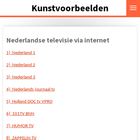
Kunstvoorbeelden
Ga
direct
naar
de
hoofdinhoud
Nederlandse televisie via internet
1) Nederland 1
2) Nederland 2
3) Nederland 3
4) Nederlands journaal tv
5) Holland DOC tv VPRO
6) 101TV BNN
7) HUMOR TV
8) ZAPPELIN TV