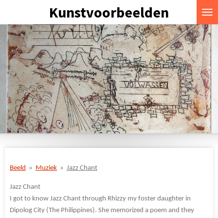
Kunstvoorbeelden
Ga
direct
naar
de
hoofdinhoud
Beeld
»
Muziek
»
Jazz Chant
Jazz Chant
I got to know Jazz Chant through Rhizzy my foster daughter in
Dipolog City (The Philippines). She memorized a poem and they