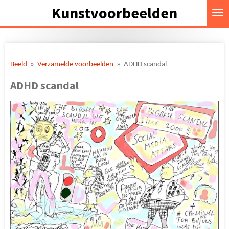
Kunstvoorbeelden
Ga
direct
naar
de
hoofdinhoud
Beeld
»
Verzamelde voorbeelden
»
ADHD scandal
ADHD scandal