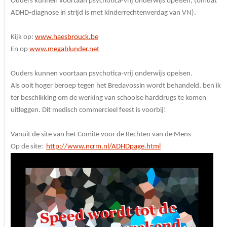
Ouders kunnen voortaan psychotica-vrij onderwijs opeisen, (omdat
ADHD-diagnose in strijd is met kinderrechtenverdag van VN).
Kijk op:
www.haesbrouck.be
En op
www.megablunder.net
Ouders kunnen voortaan psychotica-vrij onderwijs opeisen.
Als ooit hoger beroep tegen het Bredavossin wordt behandeld, ben ik
ter beschikking om de werking van schoolse harddrugs te komen
uitleggen. Dit medisch commercieel feest is voorbij!
Vanuit de site van het Comite voor de Rechten van de Mens
Op de site:
http://www.ncrm.nl/ADHDpage.html