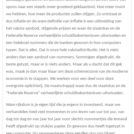
spons naar een steeds meer groeiend geldaanbod. Hoe meer munt
we hebben, hoe meer de producten zullen stijgen. Zo ontstaat er
dus inflatie en de ware definitie van inflatie is een uitbreiding van
het valuta-aanbod, stijgende prijzen en waar de staatskas en de
Federatie Reserve verheerlijkte schuldbekentenissen uitwisselen en
een heleboel nummers die de banken gewoon in hun computers
typen. Dat is alles. Dat is onze hele valutadistributie. Het is niets
anders dan een aanbod van nummers. Sommigen afgedrukt, de
beste getypt, maar er is niets anders. Maar als u dacht dat dit gek
was, maak je dan maar klaar om deze schemerzone van de moderne
economie in te stappen. We werken voor een deel voor deze
overgrote oplichterij. De maatschappij waar dus de staatskas en de
“Federale Reserve” verheerlijkte schuldbekentenissen uitwisselen.
Ware rijkdom is je eigen tijd die je ergens in investeerd, maar we
verhandelen heel veel momenten in ons leven van uur tot uur, van
dag tot dag en van jaar tot jaar voor slechts nummertjes die iemand
heeft afgedrukt op stukjes papier. En gewoon dus heeft ingetypt in
een computer. Nu representeren deze getallen dus ons bloed,