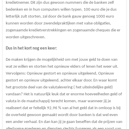
kredietnemer. Dit zijn dus gewoon nummers die de banken zelf
bedenken en in hun computers willen typen. 100 euro die je dus
letterlijk zult storten, zal door de bank gauw genoeg 1000 euro
kunnen worden door zwendelpraktijken met valse obligaties,
zogenaamde kredietverstrekkingen en zogenaamde cheques die er
worden uitgeschreven.
Dus in het kort nog een keer:
De maken krijgen de mogelijkheid om met jouw geld te doen van
wat ze willen en storten het opnieuw elders of lenen het weer uit.
Vervolgens: Opnieuw gestort en opnieuw uitgeleend, Opnieuw
gestort en opnieuw uitgeleend, achter elkaar door. En waar komt
het grootste deel van de valutalevering ( het uiteindelijke geld)
vandaan? Het is natuurlijk leuk dat er enorme hoeveelheden geld of
valuta in de maatschappij terecht komen, maar wanneer jij je
realiseert dat er feitelijk 92,96 % van al het geld dat in omloop is bij
de overheid gewoon gemaakt wordt door banken is dat wel even
een ander verhaal. En dan kan jij je gaan beseffen dat de prijzen van
alledaagse goederen en diensten slechts fungeren als een soort van