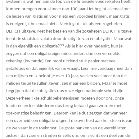
systeem is wat hen aan de top van de financiële voedselketen heeft
kunnen brengen voor al meer dan 100 jaar. Het begint allemaal met
de leuzen van gratis en voor niets een voordeel krijgen, maar gratis
is er eigenlijk helemaal niets. Men legt dit uit als een zogeheten
DEFICIT uitgave. Met het betalen van die zogeheten DEFICIT uitgave
leent de staatskas valuta door de uitgifte van en obligatie. Maar wat
is dan eigenlijk een obligatie??? Als je hier over nadenkt, kun je
zeggen dat een obligatie eigen niets anders dan een veredelde
rekening (kwitantie) Een mooi uitziend stuk papier met veel
getalletjes en dat eigenlijk van je vraagt: Leen me vandaag meer dan
een miljoen en ik beloof je over 10 jaar, veel en veel meer dan die
miljoen terug te zullen geven, zeg maar een biljoen. Maar je moet
begrijpen dat die obligaties dus onze eigen nationale schuld zijn.
Deze verheerlijkte schuldbekentenissen moeten door ons, onze
kinderen en kleinkinderen dus terug betaald gaan worden met
toekomstige belastingen. Daarom kan je dus zeggen dat wanneer
een overheid een obligatie uitgeeft die overheid aan het stelen is van
de welvaart in de toekomst. De grote banken van de wereld laten
zichzelf dan zien en strijden er zelfs om, om slechts een deel van de