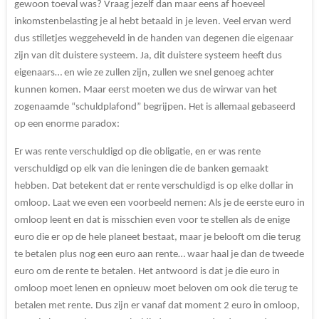
gewoon toeval was? Vraag jezelf dan maar eens af hoeveel
inkomstenbelasting je al hebt betaald in je leven. Veel ervan werd
dus stilletjes weggeheveld in de handen van degenen die eigenaar
zijn van dit duistere systeem. Ja, dit duistere systeem heeft dus
eigenaars… en wie ze zullen zijn, zullen we snel genoeg achter
kunnen komen. Maar eerst moeten we dus de wirwar van het
zogenaamde “schuldplafond” begrijpen. Het is allemaal gebaseerd
op een enorme paradox:
Er was rente verschuldigd op die obligatie, en er was rente
verschuldigd op elk van die leningen die de banken gemaakt
hebben. Dat betekent dat er rente verschuldigd is op elke dollar in
omloop. Laat we even een voorbeeld nemen: Als je de eerste euro in
omloop leent en dat is misschien even voor te stellen als de enige
euro die er op de hele planeet bestaat, maar je belooft om die terug
te betalen plus nog een euro aan rente… waar haal je dan de tweede
euro om de rente te betalen. Het antwoord is dat je die euro in
omloop moet lenen en opnieuw moet beloven om ook die terug te
betalen met rente. Dus zijn er vanaf dat moment 2 euro in omloop,