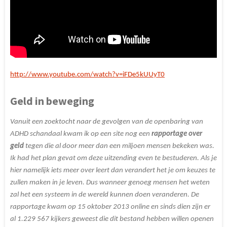
http://www.youtube.com/watch?v=iFDe5kUUyT0
Geld in beweging
Vanuit een zoektocht naar de gevolgen van de openbaring van
ADHD schandaal kwam ik op een site nog een
rapportage over
geld
tegen die al door meer dan een miljoen mensen bekeken was.
Ik had het plan gevat om deze uitzending even te bestuderen.
Als je
hier namelijk iets meer over leert dan verandert het je om keuzes te
zullen maken in je leven. Dus wanneer genoeg mensen het weten
zal het een systeem in de wereld kunnen doen veranderen. De
rapportage kwam op 15 oktober 2013 online en sinds dien zijn er
al 1.229 567 kijkers geweest die dit bestand hebben willen openen