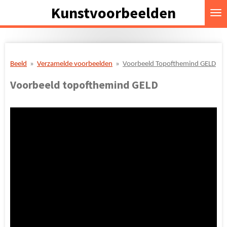
Kunstvoorbeelden
Ga
direct
naar
de
hoofdinhoud
Beeld
»
Verzamelde voorbeelden
»
Voorbeeld Topofthemind GELD
Voorbeeld topofthemind GELD