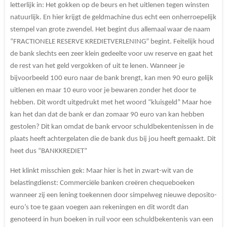
letterlijk in: Het gokken op de beurs en het uitlenen tegen winsten
natuurlijk. En hier krijgt de geldmachine dus echt een onherroepelijk
stempel van grote zwendel. Het begint dus allemaal waar de naam
“FRACTIONELE RESERVE KREDIETVERLENING” begint. Feitelijk houd
de bank slechts een zeer klein gedeelte voor uw reserve en gaat het
de rest van het geld vergokken of uit te lenen. Wanneer je
bijvoorbeeld 100 euro naar de bank brengt, kan men 90 euro gelijk
uitlenen en maar 10 euro voor je bewaren zonder het door te
hebben. Dit wordt uitgedrukt met het woord “kluisgeld” Maar hoe
kan het dan dat de bank er dan zomaar 90 euro van kan hebben
gestolen? Dit kan omdat de bank ervoor schuldbekentenissen in de
plaats heeft achtergelaten die de bank dus bij jou heeft gemaakt. Dit
heet dus “BANKKREDIET”
Het klinkt misschien gek: Maar hier is het in zwart-wit van de
belastingdienst: Commerciële banken creëren chequeboeken
wanneer zij een lening toekennen door simpelweg nieuwe deposito-
euro’s toe te gaan voegen aan rekeningen en dit wordt dan
genoteerd in hun boeken in ruil voor een schuldbekentenis van een