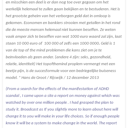
en misschien een deel is er dan nog toe over gegaan om het
werkelijk helemaal te zullen gaan bekijken en te bestuderen. Het is
het grootste geheim van het verborgen geld dat in omloop is
gekomen. Economen en bankiers strooien met getallen in het rond
die de meeste mensen helemaal niet kunnen beseffen. Ze weten
vaak amper zich te beseffen van wat 1000 euro waard zal zijn, laat
staan 10 000 euro of 100 000 of zelfs een 1000 0000
.
Geld is 1
van de top of the mind problemen die kans ziet om je te
beïnvloeden als geen ander. (andere 4 zijn: seks, gezondheid,
relatie, identiteit) Het topofthemind proplem vermengt met een
beetje pijn, is de succesformule voor een bedriegelijke buiseness
model.
* Hans de Groot / Rijswijk / 12 december 2013
(From a search for the effects of the manifestation of ADHD
scandal , I came upon a site a report on money against which was
watched by over one million people . I had grasped the plan to
study it. Broadcast as If you slightly more to learn about here will
change it to you will make in your life choices. So if enough people
know it will be a system to make change in the world. The report