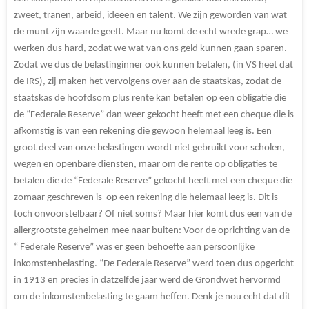
zweet, tranen, arbeid, ideeën en talent. We zijn geworden van wat
de munt zijn waarde geeft. Maar nu komt de echt wrede grap… we
werken dus hard, zodat we wat van ons geld kunnen gaan sparen.
Zodat we dus de belastinginner ook kunnen betalen, (in VS heet dat
de IRS), zij maken het vervolgens over aan de staatskas, zodat de
staatskas de hoofdsom plus rente kan betalen op een obligatie die
de “Federale Reserve” dan weer gekocht heeft met een cheque die is
afkomstig is van een rekening die gewoon helemaal leeg is. Een
groot deel van onze belastingen wordt niet gebruikt voor scholen,
wegen en openbare diensten, maar om de rente op obligaties te
betalen die de “Federale Reserve” gekocht heeft met een cheque die
zomaar geschreven is op een rekening die helemaal leeg is. Dit is
toch onvoorstelbaar? Of niet soms? Maar hier komt dus een van de
allergrootste geheimen mee naar buiten: Voor de oprichting van de
“ Federale Reserve” was er geen behoefte aan persoonlijke
inkomstenbelasting. “De Federale Reserve” werd toen dus opgericht
in 1913 en precies in datzelfde jaar werd de Grondwet hervormd
om de inkomstenbelasting te gaam heffen. Denk je nou echt dat dit