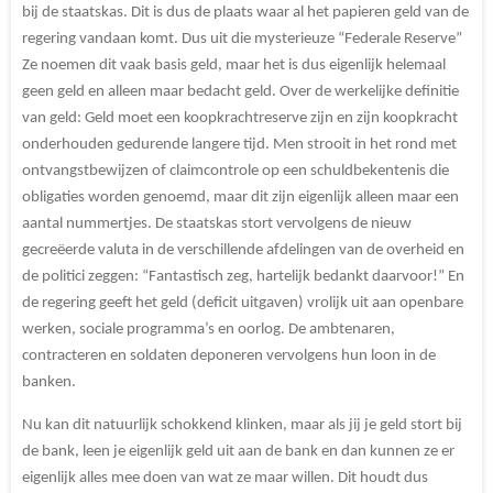
bij de staatskas. Dit is dus de plaats waar al het papieren geld van de
regering vandaan komt. Dus uit die mysterieuze “Federale Reserve”
Ze noemen dit vaak basis geld, maar het is dus eigenlijk helemaal
geen geld en alleen maar bedacht geld. Over de werkelijke definitie
van geld: Geld moet een koopkrachtreserve zijn en zijn koopkracht
onderhouden gedurende langere tijd. Men strooit in het rond met
ontvangstbewijzen of claimcontrole op een schuldbekentenis die
obligaties worden genoemd, maar dit zijn eigenlijk alleen maar een
aantal nummertjes. De staatskas stort vervolgens de nieuw
gecreëerde valuta in de verschillende afdelingen van de overheid en
de politici zeggen: “Fantastisch zeg, hartelijk bedankt daarvoor!” En
de regering geeft het geld (deficit uitgaven) vrolijk uit aan openbare
werken, sociale programma’s en oorlog. De ambtenaren,
contracteren en soldaten deponeren vervolgens hun loon in de
banken.
Nu kan dit natuurlijk schokkend klinken, maar als jij je geld stort bij
de bank, leen je eigenlijk geld uit aan de bank en dan kunnen ze er
eigenlijk alles mee doen van wat ze maar willen. Dit houdt dus