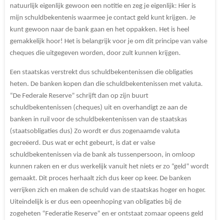
natuurlijk eigenlijk gewoon een notitie en zeg je eigenlijk: Hier is
mijn schuldbekentenis waarmee je contact geld kunt krijgen. Je
kunt gewoon naar de bank gaan en het oppakken. Het is heel
gemakkelijk hoor! Het is belangrijk voor je om dit principe van valse
cheques die uitgegeven worden, door zult kunnen krijgen.
Een staatskas verstrekt dus schuldbekentenissen die obligaties
heten. De banken kopen dan die schuldbekentenissen met valuta.
“De Federale Reserve” schrijft dan op zijn buurt
schuldbekentenissen (cheques) uit en overhandigt ze aan de
banken in ruil voor de schuldbekentenissen van de staatskas
(staatsobligaties dus) Zo wordt er dus zogenaamde valuta
gecreëerd. Dus wat er echt gebeurt, is dat er valse
schuldbekentenissen via de bank als tussenpersoon, in omloop
kunnen raken en er dus werkelijk vanuit het niets er zo “geld” wordt
gemaakt. Dit proces herhaalt zich dus keer op keer. De banken
verrijken zich en maken de schuld van de staatskas hoger en hoger.
Uiteindelijk is er dus een opeenhoping van obligaties bij de
zogeheten “Federatie Reserve” en er ontstaat zomaar opeens geld