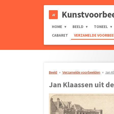
Ga
Kunstvoorbe
direct
naar
de
HOME
BEELD
TONEEL
hoofdinhoud
CABARET
VERZAMELDE VOORBE
Beeld
»
Verzamelde voorbeelden
»
Jan K
Jan Klaassen uit 