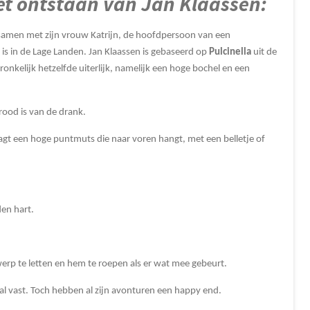
het ontstaan van Jan Klaassen:
, samen met zijn vrouw Katrijn, de hoofdpersoon van een
s in de Lage Landen. Jan Klaassen is gebaseerd op
Pulcinella
uit de
onkelijk hetzelfde uiterlijk, namelijk een hoge
bochel
en een
 rood is van de drank.
aagt een hoge puntmuts die naar voren hangt, met een belletje of
en hart.
erp te letten en hem te roepen als er wat mee gebeurt.
 al vast. Toch hebben al zijn avonturen een happy end.