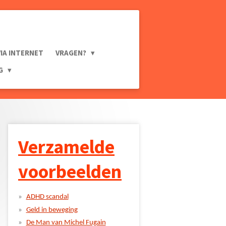
VIA INTERNET
VRAGEN?
NG
Verzamelde
voorbeelden
ADHD scandal
Geld in beweging
De Man van Michel Fugain