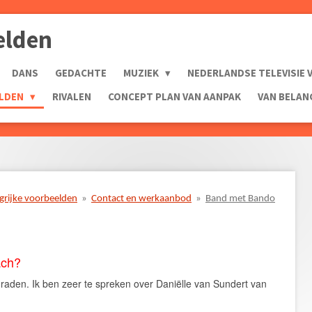
elden
DANS
GEDACHTE
MUZIEK
NEDERLANDSE TELEVISIE 
ELDEN
RIVALEN
CONCEPT PLAN VAN AANPAK
VAN BELA
grijke voorbeelden
»
Contact en werkaanbod
»
Band met Bando
ach?
 raden.
Ik ben zeer te spreken over
Daniëlle van Sundert van