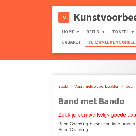
Ga
Kunstvoorbe
direct
naar
de
HOME
BEELD
TONEEL
hoofdinhoud
CABARET
VERZAMELDE VOORBE
Beeld
»
Verzamelde voorbeelden
»
belan
Band met Bando
Zoek je een werkelijk goede co
Rood Coaching
is voor een Ieder aan te
Rood Coaching.