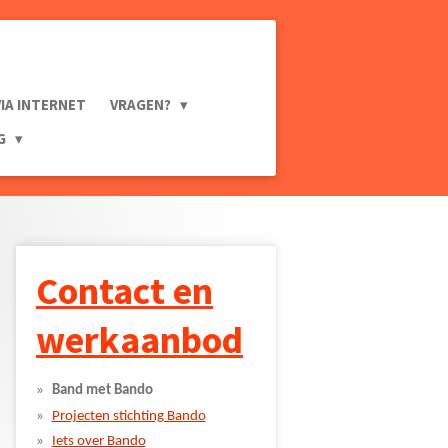
VIA INTERNET
VRAGEN?
NG
Contact en
werkaanbod
Band met Bando
Projecten stichting Bando
Iets over Bando