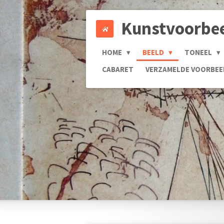
Ga
Kunstvoorbe
direct
naar
de
HOME
BEELD
TONEEL
hoofdinhoud
CABARET
VERZAMELDE VOORBE