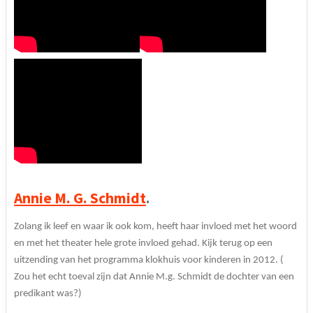
Annie M. G. Schmidt
.
Zolang ik leef en waar ik ook kom, heeft haar invloed met het woord
en met het theater hele grote invloed gehad. Kijk terug op een
uitzending van het programma klokhuis voor kinderen in 2012. (
Zou het echt toeval zijn dat Annie M.g. Schmidt de dochter van een
predikant was?)