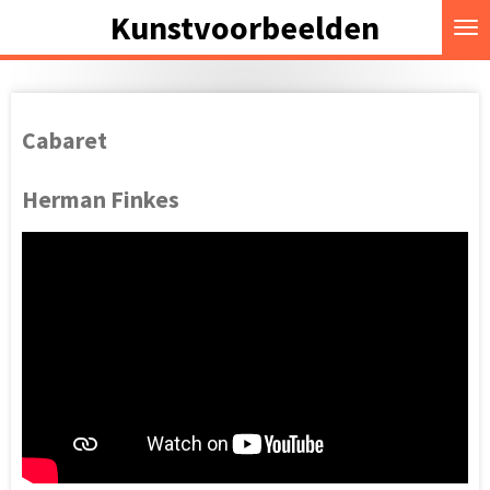
Kunstvoorbeelden
Ga
direct
naar
de
hoofdinhoud
Cabaret
Herman Finkes